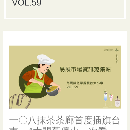
VOL.59
一〇八抹茶茶廊首度插旗台