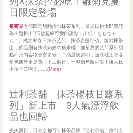
列X抹茶控必吃！雛菊見夏
日限定登場
雛菊見
季節限定甜點推出抹茶系列，這次以桃太郎童話
為主題推出了5款超級可愛的甜點：出征.ᐟ ももちゃ
ん.ᐟ 、桃太郎春日抹茶芭菲、抹茶岩鹽可頌、熔岩抹茶
山，飲品則有抹茶奶奶の糯米糰。雛菊見的芭菲系列甜
點不只內容物豐富多變、口感層次鮮明，這次桃太郎各
角色餅乾更是費心手工製作，一整個無敵可愛！讓人捨
不得下口啊！……(
More
)
辻利茶舗「抹茶楊枝甘露系
列」新上市 3人氣漂浮飲
品也回歸
炎炎夏日，日本京都百年抹茶品牌「辻利茶舗」推出全