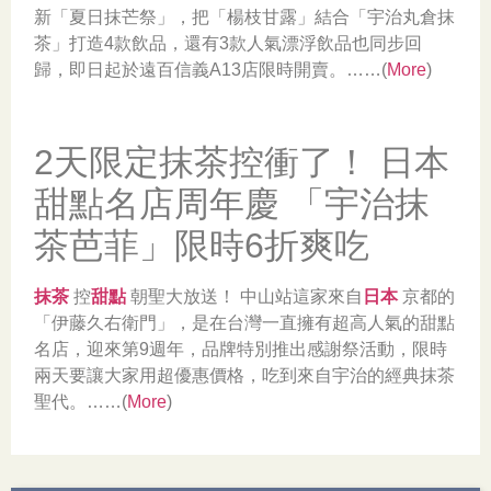
新「夏日抹芒祭」，把「楊枝甘露」結合「宇治丸倉抹
茶」打造4款飲品，還有3款人氣漂浮飲品也同步回
歸，即日起於遠百信義A13店限時開賣。……(
More
)
2天限定抹茶控衝了！ 日本
甜點名店周年慶 「宇治抹
茶芭菲」限時6折爽吃
抹茶
控
甜點
朝聖大放送！ 中山站這家來自
日本
京都的
「伊藤久右衛門」，是在台灣一直擁有超高人氣的甜點
名店，迎來第9週年，品牌特別推出感謝祭活動，限時
兩天要讓大家用超優惠價格，吃到來自宇治的經典抹茶
聖代。……(
More
)