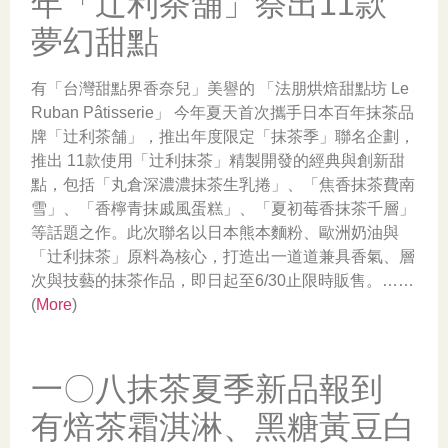
年「辻利茶舗」祭出11款
夢幻甜點
有「台灣甜點界香奈兒」美譽的 「法朋烘焙甜點坊 Le
Ruban Pâtisserie」 今年夏天首次攜手日本百年抹茶品
牌「辻利茶舗」，推出年度限定「抹茶季」聯名企劃，
推出 11款使用「辻利抹茶」精製開發的經典與創新甜
點，包括「丸倉深濃濃抹茶生乳捲」、「焦香抹茶費南
雪」、「香檸青抹戚風蛋糕」、「夏初莓香抹茶千層」
等話題之作。此次聯名以日本熊本麵粉、歐洲奶油與
「辻利抹茶」原料為核心，打造出一道道兼具香氣、層
次與技藝的抹茶作品，即日起至6/30止限時販售。……
(
More
)
一〇八抹茶夏季新品報到
有焙茶霜淇淋、黑糖黃豆白