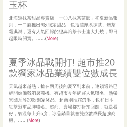
玉杯
北海道抹茶甜品專賣店「一〇八抹茶茶廊」初夏新品報
到，一口氣推出6款限定甜品，包括濃厚系抹茶、焙茶
霜淇淋，還有人氣回歸的經典焙茶卡士達大判燒，即日
起限時開賣。……(
More
)
夏季冰品戰開打! 超市推20
款獨家冰品業績雙位數成長
天氣越來越熱，搶在兩周後的夏至到來前，連鎖通路已
經開始備戰消暑商機。有超市今年網羅人氣聯名、熱帶
異國系等20款獨家冰品。超商則推霜淇淋，也和日本
紅茶冠軍品牌聯名。超商、賣場都打折扣回饋，就是看
好，氣溫每上升5度，冰品銷量就會雙位數成長超強商
機。……(
More
)