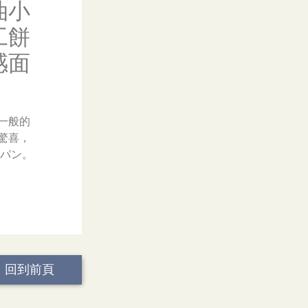
油小
工餅
感面
一般的
驚喜，
パン。
回到前頁