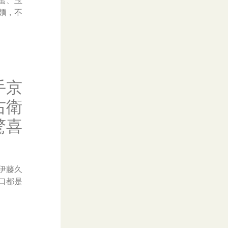
蛋、玉
麵，不
手京
右衛
驚喜
伊藤久
口都是