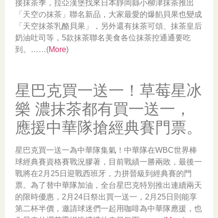
接抹茶季，拉亞漢堡找來日本靜岡縣小柳津抹茶推出
「天空の抹茶」聯名新品，大家最愛的爆餡貝果也變成
「天空抹茶乳酪貝果」，另外還有抹茶可頌、抹茶皇后
奶油吐司等，5款抹茶聯名美食各位抹茶控通通要吃
到。……(
More
)
星巴克買一送一！草莓星冰
樂 濃抹茶都有買一送一，
應援中華隊搶經典賽門票。
星巴克買一送一為中華隊集氣！中華隊在WBC世界棒
球經典賽資格賽戰況膠著，目前戰績一勝兩敗，最後一
戰將在2月25日迎戰西班牙，力拼晉級到經典賽的門
票。為了替中華隊加油，全台星巴克特別推出連續兩天
的限時優惠，2月24日祭出買一送一，2月25日則能享
第二杯半價，邀請球迷們一起用咖啡為中華隊應援，也