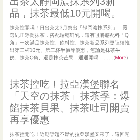
出茶太靜岡濃抹系列3新
品，抹茶最低10元開喝。
抹茶控開喝！日出茶太3月祭出「靜岡濃抹系列」，嚴
選純正靜岡抹茶，搭配瑞穗鮮乳，還有咀嚼感配料「Q
角」一次滿足抹茶控、飲料控。抹茶新品系列更陸續推
出第二杯10元、第二杯半價等優惠，無論是抹茶牛
奶、抹茶Q角、還是抹茶芒果，通通開喝。……(
More
)
抹茶控吃！拉亞漢堡聯名
「天空の抹茶」抹茶季：爆
餡抹茶貝果、抹茶吐司開賣
再享優惠
抹茶控開吃！近期話題不斷的拉亞漢堡又來了，這回迎