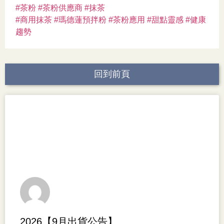
#茶粉
#茶粉供應商
#抹茶
#商用抹茶
#瑪德蓮預拌粉
#茶粉應用
#甜點靈感
#健康
趨勢
回到前頁
2026【9月出貨公告】