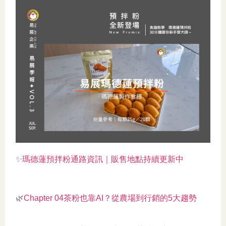
✨
瑪德蓮預拌粉通路資訊｜販售地點持續更新中
🌿
Chapter 04茶粉也靠AI？從農場到行銷的5大趨勢