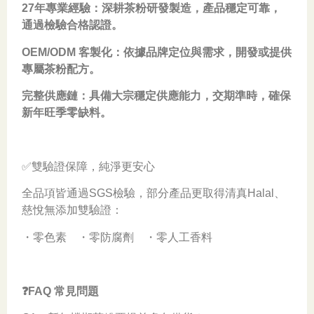
27年專業經驗：深耕茶粉研發製造，產品穩定可靠，
通過檢驗合格認證。
OEM/ODM 客製化：依據品牌定位與需求，開發或提供
專屬茶粉配方。
完整供應鏈：具備大宗穩定供應能力，交期準時，確保
新年旺季零缺料。
✅雙驗證保障，純淨更安心
全品項皆通過SGS檢驗，部分產品更取得清真Halal、
慈悅無添加雙驗證：
・零色素 ・零防腐劑 ・零人工香料
❓FAQ 常見問題