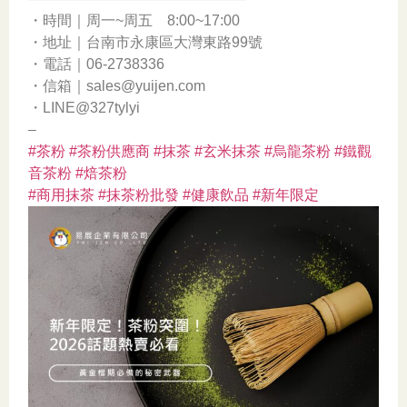
・時間｜周一~周五 8:00~17:00
・地址｜台南市永康區大灣東路99號
・電話｜06-2738336
・信箱｜sales@yuijen.com
・LINE@327tylyi
–
#茶粉
#茶粉供應商
#抹茶
#玄米抹茶
#烏龍茶粉
#鐵觀
音茶粉
#焙茶粉
#商用抹茶
#抹茶粉批發
#健康飲品
#新年限定