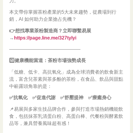
力。
本文帶你掌握茶粉產業的5大未來趨勢，從農場到行
銷，AI 如何助力企業搶占先機？
👉想找專業茶粉製造商？立即聯繫易展
→
https://page.line.me/327tylyi
———————————————
1️⃣健康機能當道：茶粉市場強勢成長
「低糖、低卡、高抗氧化」成為全球消費者的飲食新主
流，富含兒茶素與茶多酚的茶粉，在食品、飲品與甜點
中嶄露頭角靠的是：
✅抗氧化 ✅促進代謝 ✅舒壓提神 ✅療癒身心
📌易展與多家生技品牌合作，參與打造市場熱銷機能飲
食，包括抹茶乳清蛋白粉、高蛋白棒、代餐粉與酵素飲
品等，兼具營養風味超有感！