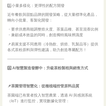
3️⃣小量多樣化：更彈性的配方開發
近年餐飲與甜點品牌的開發策略，從大量標準化產品，
轉向小批量、客製化開發：
・要求供應商能調整焙火度、茶葉品種、甚至混香比例
・兼顧成本效益的同時，創造獨特風味辨識度
📌易展支援不同應用（冷熱飲、烘焙、乳製品等）提供
各式茶粉原料與彈性建議，助力創造專屬配方！
———————————————
4️⃣ AI智慧製造發酵中：升級茶粉製程與銷售方式
📌茶園管理智慧化：從種植端控管原料品質
茶園端已有業者投入智慧農業，透過 AI 與感測系統
（IoT）進行監控，實現數據化管理：