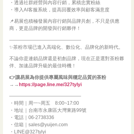
・透過社群經營與內容行銷，累積忠實粉絲
・導入AI客服系統，提高回覆效率與顧客滿意度
📌易展也積極發展內容行銷與品牌共創，不只是供應
商，更是品牌的開發與行銷夥伴！
———————————————
✨茶粉市場已進入高端化、數位化、品牌化的新時代。
不論你是連鎖品牌還是初創品牌，現在正是選對茶粉夥
伴、加速品牌升級的最佳時機！
👉讓易展為你提供專屬風味與穩定品質的茶粉
→→
https://page.line.me/327tylyi
———————————————
・時間｜周一~周五 8:00~17:00
・地址｜台南市永康區大灣東路99號
・電話｜06-2738336
・信箱｜sales@yuijen.com
・LINE@327tylyi