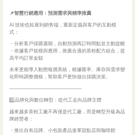
📌智慧行銷應用：預測需求與精準推薦
AI 技術也拓展到銷售端，重新定義與客戶的互動模
式：
・分析客戶採購週期，自動預測再訂時間點並主動提醒
・依據客戶規模與應用，推薦合適的茶粉配方組合，提
高平均訂單金額
未來更能導入動態報價系統，根據匯率、庫存與需求變
化即時調整價格，幫助客戶更快做出採購決策。
———————————————
5️⃣品牌化與數位轉型：從代工走向品牌主體
越來越多茶粉工廠不再僅是代工廠，而是轉型升級為品
牌經營者：
・推出自有品牌、小包裝產品進軍甜點店與咖啡館