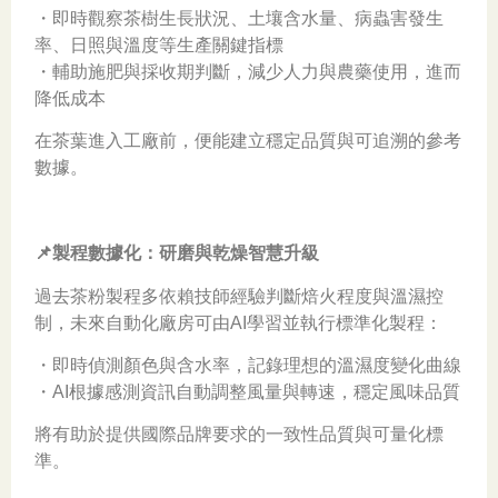
・即時觀察茶樹生長狀況、土壤含水量、病蟲害發生
率、日照與溫度等生產關鍵指標
・輔助施肥與採收期判斷，減少人力與農藥使用，進而
降低成本
在茶葉進入工廠前，便能建立穩定品質與可追溯的參考
數據。
📌製程數據化：研磨與乾燥智慧升級
過去茶粉製程多依賴技師經驗判斷焙火程度與溫濕控
制，未來自動化廠房可由AI學習並執行標準化製程：
・即時偵測顏色與含水率，記錄理想的溫濕度變化曲線
・AI根據感測資訊自動調整風量與轉速，穩定風味品質
將有助於提供國際品牌要求的一致性品質與可量化標
準。