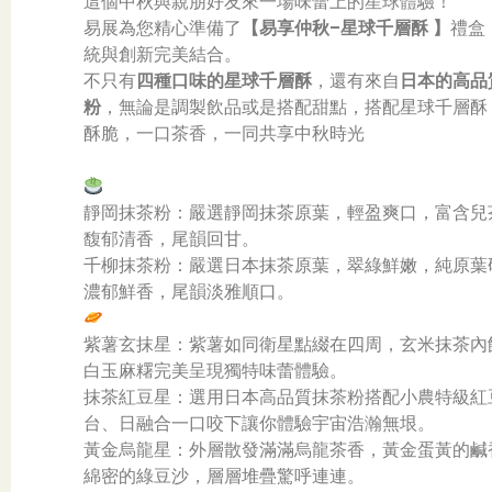
這個中秋與親朋好友來一場味蕾上的星球體驗！
易展為您精心準備了
【易享仲秋–星球千層酥 】
禮盒
統與創新完美結合。
不只有
四種口味的星球千層酥
，還有來自
日本的高品
粉
，無論是調製飲品或是搭配甜點，搭配星球千層酥
酥脆，一口茶香，一同共享中秋時光
靜岡抹茶粉：嚴選靜岡抹茶原葉，輕盈爽口，富含兒
馥郁清香，尾韻回甘。
千柳抹茶粉：嚴選日本抹茶原葉，翠綠鮮嫩，純原葉
濃郁鮮香，尾韻淡雅順口。
紫薯玄抹星：紫薯如同衛星點綴在四周，玄米抹茶內
白玉麻糬完美呈現獨特味蕾體驗。
抹茶紅豆星：選用日本高品質抹茶粉搭配小農特級紅
台、日融合一口咬下讓你體驗宇宙浩瀚無垠。
黃金烏龍星：外層散發滿滿烏龍茶香，黃金蛋黃的鹹
綿密的綠豆沙，層層堆疊驚呼連連。