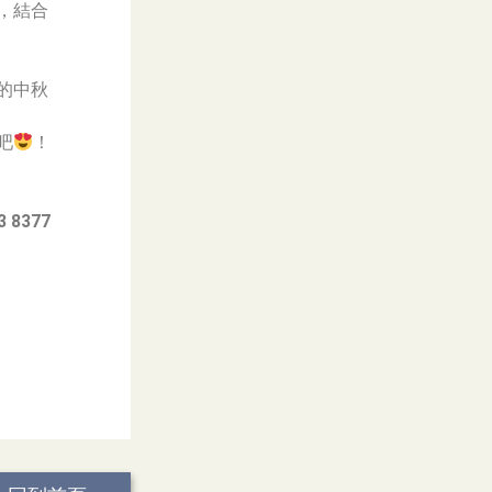
，結合
的中秋
吧
！
 8377