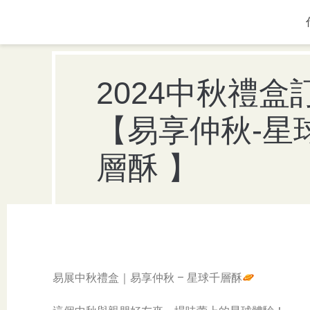
2024中秋禮盒
【易享仲秋-星
層酥 】
易展中秋禮盒｜易享仲秋 – 星球千層酥